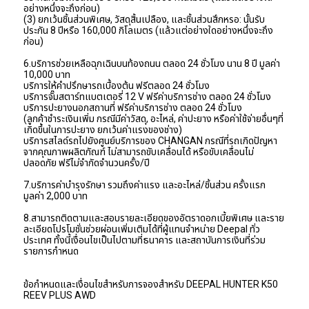
อย่างหนึ่งจะถึงก่อน)
(3) ยกเว้นชิ้นส่วนพิเศษ, วัสดุสิ้นเปลือง, และชิ้นส่วนสึกหรอ: นั้นรับ
ประกัน 8 ปีหรือ 160,000 กิโลเมตร (แล้วแต่อย่างใดอย่างหนึ่งจะถึง
ก่อน)
6.บริการช่วยเหลือฉุกเฉินบนท้องถนน ตลอด 24 ชั่วโมง นาน 8 ปี มูลค่า 
10,000 บาท
บริการให้คำปรึกษารถเบื้องต้น ฟรีตลอด 24 ชั่วโมง
บริการจั๊มสตาร์ทแบตเตอรี่ 12 V ฟรีค่าบริการช่าง ตลอด 24 ชั่วโมง
บริการปะยางนอกสถานที่ ฟรีค่าบริการช่าง ตลอด 24 ชั่วโมง
(ลูกค้าชำระเงินเพิ่ม กรณีมีค่าวัสดุ, อะไหล่, ค่าปะยาง หรือค่าใช้จ่ายอื่นๆที่
เกิดขึ้นในการปะยาง ยกเว้นค่าแรงของช่าง)
บริการสไลด์รถไปยังศูนย์บริการของ CHANGAN กรณีที่รถเกิดปัญหา
จากคุณภาพผลิตภัณฑ์ ไม่สามารถขับเคลื่อนได้ หรือขับเคลื่อนไม่
ปลอดภัย ฟรีไม่จำกัดจำนวนครั้ง/ปี
7.บริการค่าบำรุงรักษา รวมถึงค่าแรง และอะไหล่/ชิ้นส่วน ครั้งแรก 
มูลค่า 2,000 บาท
8.สามารถติดตามและสอบรายละเอียดของอัตราดอกเบี้ยพิเศษ และราย
ละเอียดโปรโมชั่นช่วยผ่อนเพิ่มเติมได้ที่ผู้แทนจำหน่าย Deepal ทั่ว
ประเทศ ทั้งนี้เงื่อนไขเป็นไปตามที่ธนาคาร และสถาบันการเงินที่ร่วม
รายการกำหนด
ข้อกำหนดและเงื่อนไขสำหรับการจองสำหรับ DEEPAL HUNTER K50 
REEV PLUS AWD