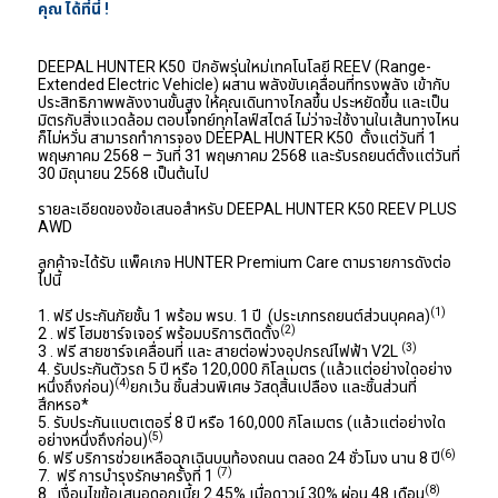
คุณ ได้ที่นี่ ! 
DEEPAL HUNTER K50  ปิกอัพรุ่นใหม่เทคโนโลยี REEV (Range-
Extended Electric Vehicle) ผสาน พลังขับเคลื่อนที่ทรงพลัง เข้ากับ
ประสิทธิภาพพลังงานขั้นสูง ให้คุณเดินทางไกลขึ้น ประหยัดขึ้น และเป็น
มิตรกับสิ่งแวดล้อม ตอบโจทย์ทุกไลฟ์สไตล์ ไม่ว่าจะใช้งานในเส้นทางไหน
ก็ไม่หวั่น สามารถทำการจอง DEEPAL HUNTER K50  ตั้งแต่วันที่ 1 
พฤษภาคม 2568 – วันที่ 31 พฤษภาคม 2568 และรับรถยนต์ตั้งแต่วันที่ 
30 มิถุนายน 2568 เป็นต้นไป
รายละเอียดของข้อเสนอสำหรับ DEEPAL HUNTER K50 REEV PLUS 
AWD
ลูกค้าจะได้รับ แพ็คเกจ HUNTER Premium Care ตามรายการดังต่อ
ไปนี้
(1)
1. ฟรี ประกันภัยชั้น 1 พร้อม พรบ. 1 ปี  (ประเภทรถยนต์ส่วนบุคคล)
(2)
2 . ฟรี โฮมชาร์จเจอร์ พร้อมบริการติดตั้ง
 (3)
3 . ฟรี สายชาร์จเคลื่อนที่ และ สายต่อพ่วงอุปกรณ์ไฟฟ้า V2L
4. รับประกันตัวรถ 5 ปี หรือ 120,000 กิโลเมตร (แล้วแต่อย่างใดอย่าง
(4)
หนึ่งถึงก่อน)
ยกเว้น ชิ้นส่วนพิเศษ วัสดุสิ้นเปลือง และชิ้นส่วนที่
สึกหรอ*
5. รับประกันแบตเตอรี่ 8 ปี หรือ 160,000 กิโลเมตร (แล้วแต่อย่างใด
(5)
อย่างหนึ่งถึงก่อน)
(6)
6. ฟรี บริการช่วยเหลือฉุกเฉินบนท้องถนน ตลอด 24 ชั่วโมง นาน 8 ปี
 (7)
7.  ฟรี การบำรุงรักษาครั้งที่ 1
(8)
8.  เงื่อนไขข้อเสนอดอกเบี้ย 2.45% เมื่อดาวน์ 30% ผ่อน 48 เดือน