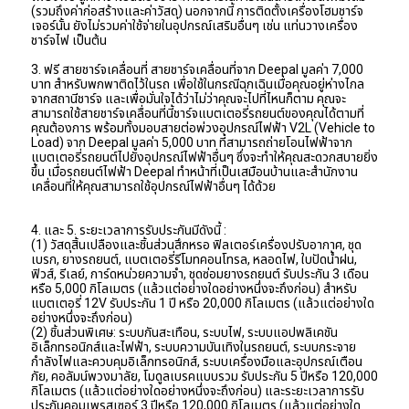
(รวมถึงค่าก่อสร้างและค่าวัสดุ) นอกจากนี้ การติดตั้งเครื่องโฮมชาร์จ
เจอร์นั้น ยังไม่รวมค่าใช้จ่ายในอุปกรณ์เสริมอื่นๆ เช่น แท่นวางเครื่อง
ชาร์จไฟ เป็นต้น
3. ฟรี สายชาร์จเคลื่อนที่ สายชาร์จเคลื่อนที่จาก Deepal มูลค่า 7,000 
บาท สำหรับพกพาติดไว้ในรถ เพื่อใช้ในกรณีฉุกเฉินเมื่อคุณอยู่ห่างไกล
จากสถานีชาร์จ และเพื่อมั่นใจได้ว่าไม่ว่าคุณจะไปที่ไหนก็ตาม คุณจะ
สามารถใช้สายชาร์จเคลื่อนที่นี้ชาร์จแบตเตอรี่รถยนต์ของคุณได้ตามที่
คุณต้องการ พร้อมทั้งมอบสายต่อพ่วงอุปกรณ์ไฟฟ้า V2L (Vehicle to 
Load) จาก Deepal มูลค่า 5,000 บาท ที่สามารถถ่ายโอนไฟฟ้าจาก
แบตเตอรี่รถยนต์ไปยังอุปกรณ์ไฟฟ้าอื่นๆ ซึ่งจะทำให้คุณสะดวกสบายยิ่ง
ขึ้น เมื่อรถยนต์ไฟฟ้า Deepal ทำหน้าที่เป็นเสมือนบ้านและสำนักงาน
เคลื่อนที่ให้คุณสามารถใช้อุปกรณ์ไฟฟ้าอื่นๆ ได้ด้วย
4. และ 5. ระยะเวลาการรับประกันมีดังนี้ :
(1) วัสดุสิ้นเปลืองและชิ้นส่วนสึกหรอ ฟิลเตอร์เครื่องปรับอากาศ, ชุด
เบรก, ยางรถยนต์, แบตเตอรี่รีโมทคอนโทรล, หลอดไฟ, ใบปัดน้ำฝน, 
ฟิวส์, รีเลย์, การ์ดหน่วยความจำ, ชุดซ่อมยางรถยนต์ รับประกัน 3 เดือน 
หรือ 5,000 กิโลเมตร (แล้วแต่อย่างใดอย่างหนึ่งจะถึงก่อน) สำหรับ
แบตเตอรี่ 12V รับประกัน 1 ปี หรือ 20,000 กิโลเมตร (แล้วแต่อย่างใด
อย่างหนึ่งจะถึงก่อน)
(2) ชิ้นส่วนพิเศษ: ระบบกันสะเทือน, ระบบไฟ, ระบบแอปพลิเคชัน
อิเล็กทรอนิกส์และไฟฟ้า, ระบบความบันเทิงในรถยนต์, ระบบกระจาย
กำลังไฟและควบคุมอิเล็กทรอนิกส์, ระบบเครื่องมือและอุปกรณ์เตือน
ภัย, คอลัมน์พวงมาลัย, โมดูลเบรคแบบรวม รับประกัน 5 ปีหรือ 120,000 
กิโลเมตร (แล้วแต่อย่างใดอย่างหนึ่งจะถึงก่อน) และระยะเวลาการรับ
ประกันคอมเพรสเซอร์ 3 ปีหรือ 120,000 กิโลเมตร (แล้วแต่อย่างใด