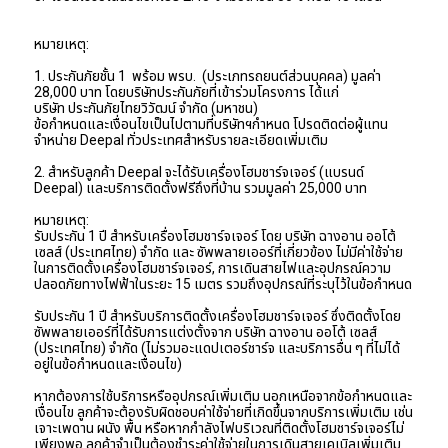
หมายเหตุ:
1. ประกันภัยชั้น 1  พร้อม พรบ.  (ประเภทรถยนต์ส่วนบุคคล) มูลค่า 
28,000 บาท โดยบริษัทประกันภัยที่เข้าร่วมโครงการ ได้แก่
บริษัท ประกันภัยไทยวิวัฒน์ จำกัด (มหาชน) 
ข้อกำหนดและเงื่อนไขเป็นไปตามที่บริษัทฯกำหนด โปรดติดต่อผู้แทน
จำหน่าย Deepal ทั่วประเทศสำหรับรายละเอียดเพิ่มเติม
2. สำหรับลูกค้า Deepal จะได้รับเครื่องโฮมชาร์จเจอร์ (แบรนด์ 
Deepal) และบริการติดตั้งฟรีถึงที่บ้าน รวมมูลค่า 25,000 บาท
หมายเหตุ:
รับประกัน 1 ปี สำหรับเครื่องโฮมชาร์จเจอร์ โดย บริษัท ฉางอาน ออโต้ 
เซลส์ (ประเทศไทย) จำกัด และ ซัพพลายเออร์ที่เกี่ยวข้อง ไม่มีค่าใช้จ่าย
ในการติดตั้งเครื่องโฮมชาร์จเจอร์, การเดินสายไฟและอุปกรณ์ความ
ปลอดภัยทางไฟฟ้าในระยะ 15 เมตร รวมถึงอุปกรณ์ที่ระบุไว้ในข้อกำหนด
รับประกัน 1 ปี สำหรับบริการติดตั้งเครื่องโฮมชาร์จเจอร์ ซึ่งติดตั้งโดย
ซัพพลายเออร์ที่ได้รับการแต่งตั้งจาก บริษัท ฉางอาน ออโต้ เซลส์ 
(ประเทศไทย) จำกัด (ไม่รวมอะแดปเตอร์ชาร์จ และบริการอื่น ๆ ที่ไม่ได้
อยู่ในข้อกำหนดและเงื่อนไข)
หากต้องการใช้บริการหรืออุปกรณ์เพิ่มเติม นอกเหนือจากข้อกำหนดและ
เงื่อนไข ลูกค้าจะต้องรับผิดชอบค่าใช้จ่ายที่เกิดขึ้นจากบริการเพิ่มเติม เช่น 
เจาะเพดาน ผนัง พื้น หรือหากกำลังไฟบริเวณที่ติดตั้งโฮมชาร์จเจอร์ไม่
เพียงพอ ลูกค้าจำเป็นต้องชำระค่าใช้จ่ายในการเดินสายเคเบิลเพิ่มเติม 