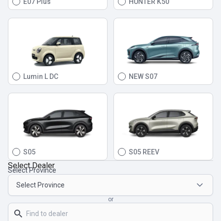
E07 Plus
HUNTER K50
Lumin L DC
NEW S07
S05
S05 REEV
Select Dealer
Select Province
or