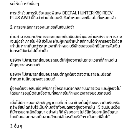
รถให้เช่า หรืออื่น ๆ
การเข้าร่วมการรับข้อเสนอพิเศษ  DEEPAL HUNTER K50 REEV 
PLUS AWD นี้ถือว่าท่านได้ยอมรับข้อกำหนดและเงื่อนไขทั้งหมดแล้ว
2. การยกเลิกการจองและขอคืนเงินมัดจำ
ท่านสามารถยกเลิกการจองและขอคืนเงินมัดจำของท่านหลังจากการวาง
เงินมัดจำ ภายใน 48 ชั่วโมง ผ่านผู้แทนจำหน่ายที่ท่านได้ทำการจองไว้ด้วย
เท่านั้น หากเกินกว่าระยะเวลาที่กำหนด บริษัทขอสงวนสิทธิ์ในการคืนเงิน
ในกรณีดังต่อไปนี้เท่านั้น
บริษัทฯ ไม่สามารถส่งมอบรถยนต์ให้ผู้จองภายในระยะเวลาที่กำหนดใน
สัญญาจองรถยนต์
บริษัทฯ ไม่สามารถส่งมอบรถยนต์ที่ถูกต้องตรงตามรายละเอียดที่
กำหนด ในสัญญาจองรถยนต์
ผู้จองต้องขอสินเชื่อเพื่อการซื้อรถยนต์จากสถาบันการเงิน และผู้จองไม่
ได้รับการอนุมัติสินเชื่อตามที่ขอภายในกำหนดเวลาส่งมอบรถยนต์
เมื่อได้มีการบอกเลิกสัญญาตามที่กล่าวมาข้างต้นผู้รับจองจะคืนเงินหรือ
ทรัพย์สินใดที่รับไว้เป็นค่ามัดจำทั้งหมดของผู้จองภายใน 15 วันนับแต่วัน
ที่มีการบอกเลิกสัญญา อย่างไรก็ดี ผู้จองอาจไม่ใช้สิทธิ์บอกเลิกสัญญา 
โดยยินยอมตกลงเป็นลายลักษณ์อักษรกับบริษัทฯ เป็นกรณีอื่นได้
3. อื่น ๆ