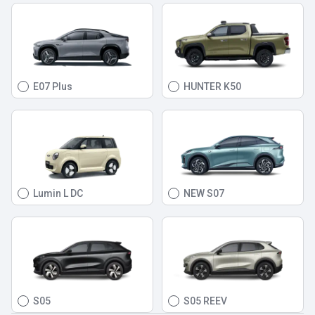
E07 Plus
HUNTER K50
Lumin L DC
NEW S07
S05
S05 REEV