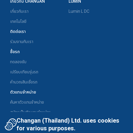
เกี่ยวกับ CHANGAN
LUMIN
เกี่ยวกับเรา
Lumin L DC
เทคโนโลยี
ติดต่อเรา
ร่วมงานกับเรา
ซื้อรถ
ทดลองขับ
เปรียบเทียบรุ่นรถ
คำนวณสินเชื่อรถ
ตัวแทนจำหน่าย
ค้นหาตัวแทนจำหน่าย
สมัครเป็นตัวแทนจำหน่าย
Changan (Thailand) Ltd. uses cookies
ขาย-แลกเปลี่ยนรถยนต์
for various purposes.