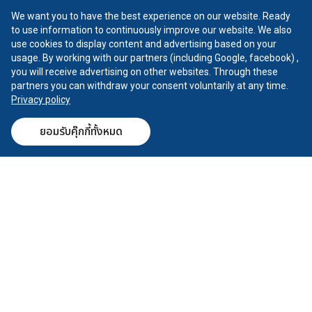
We want you to have the best experience on our website. Ready
to use information to continuously improve our website. We also
Customers Review
use cookies to display content and advertising based on your
usage. By working with our partners (including Google, facebook) ,
you will receive advertising on other websites. Through these
ติดตามเรา
partners you can withdraw your consent voluntarily at any time.
Privacy policy
Instagram
Facebook
ยอมรับคุ๊กกี้ทั้งหมด
Call Center
Dealer
Test Drive
Calculator
Tiktok
YouTube
X
CHANGAN ©
2026
all rights reserved
นโยบายความเป็นส่วนตัว