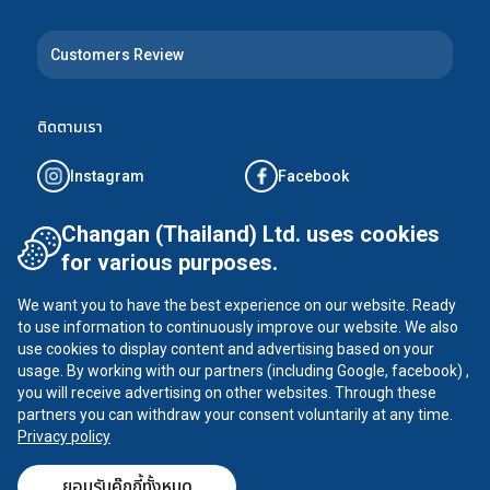
Customers Review
ติดตามเรา
Instagram
Facebook
Tiktok
YouTube
Changan (Thailand) Ltd. uses cookies
for various purposes.
X
We want you to have the best experience on our website. Ready
to use information to continuously improve our website. We also
use cookies to display content and advertising based on your
usage. By working with our partners (including Google, facebook) ,
CHANGAN ©
2026
all rights reserved
you will receive advertising on other websites. Through these
นโยบายความเป็นส่วนตัว
partners you can withdraw your consent voluntarily at any time.
Privacy policy
ยอมรับคุ๊กกี้ทั้งหมด