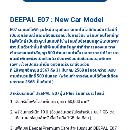
DEEPAL E07 : New Car Model
E07 รถยนต์ไฟฟ้ารุ่นใหม่ล่าสุดที่ผสานเทคโนโลยีทันสมัย ดีไซน์ที่
เป็นเอกลักษณ์ และพลังสมรรถนะในการขับขี่ พร้อมตอบโจทย์ทุก
ไลฟ์สไตล์ เป็นตัวคุณในแบบที่ใช่ พร้อมกับข้อเสนอสุดพิเศษเฉพาะ
ช่วงเปิดตัวเท่านั้น สิทธิพิเศษนี้สำหรับลูกค้าที่ทำการจองและวาง
เงินจองและทำสัญญา 500 ท่านแรกเท่านั้น
นอกจากจะได้รับราคา
แนะนำพิเศษช่วงเปิดตัวแล้ว ยังมาพร้อมกับข้อเสนอสุดพิเศษ
เฉพาะช่วงเปิดตัวเท่านั้น จองและรับรถตั้งแต่วัน
ที่
28
พฤศจิกายน
2567
ถึง
31
มีนาคม
2568
หรือจนกว่าจะครบ
ตามจำนวนสิทธิ์
500
คันแรก
(พร้อมทำการส่งมอบได้ตั้งแต่เดือน
มกราคม
2568
เป็นต้นไป )
สำหรับรถยนต์ DEEPAL E07 รุ่น Plus รับสิทธิประโยชน์
เลือกรับไลฟ์สไตล์แพ็คเกจ มูลค่า 60,000 บาท*
ฟรี อินเทอร์เน็ต 10 ปี (ข้อมูลอินเตอร์เน็ตสำหรับระบบ 1 GB ต่อ
เดือน และข้อมูลสำหรับสื่อบันเทิง 1GB ต่อเดือน )
แพ็คเกจ Deepal Premium Care สำหรับรถยนต์ DEEPAL E07