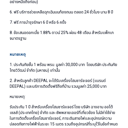
อย่างหนึ่งถึงก่อน)
6. ฟรี บริการช่วยเหลือฉุกเฉินบนท้องถนน ตลอด 24 ชั่วโมง นาน 8 ปี
7. ฟรี การบำรุงรักษา 6 ปี หรือ 6 ครั้ง
8. ข้อเสนอดอกเบี้ย 1.88% ดาวน์ 25% ผ่อน 48 เดือน สำหรับแพ็กเก
จมาตรฐาน
หมายเหตุ
1. ประกันภัยชั้น 1 พร้อม พรบ. มูลค่า 30,000 บาท โดยบริษัท ประกันภัย
ไทยวิวัฒน์ จำกัด (มหาชน) เท่านั้น
2. สำหรับลูกค้า DEEPAL จะได้รับเครื่องโฮมชาร์จเจอร์ (แบรนด์
DEEPAL) และบริการติดตั้งฟรีถึงที่บ้าน รวมมูลค่า 25,000 บาท
หมายเหตุ:
รับประกัน 1 ปี สำหรับเครื่องโฮมชาร์จเจอร์ โดย บริษัท ฉางอาน ออโต้
เซลส์ (ประเทศไทย) จำกัด และ ซัพพลายเออร์ที่เกี่ยวข้อง ไม่มีค่าใช้จ่าย
ในการติดตั้งเครื่องโฮมชาร์จเจอร์, การเดินสายไฟและอุปกรณ์ความ
ปลอดภัยทางไฟฟ้าในระยะ 15 เมตร รวมถึงอุปกรณ์ที่ระบุไว้ในข้อกำหนด