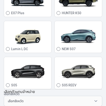
E07 Plus
HUNTER K50
Lumin L DC
NEW S07
S05
S05 REEV
เลือกตัวแทนจำหน่าย
เลือกจังหวัด