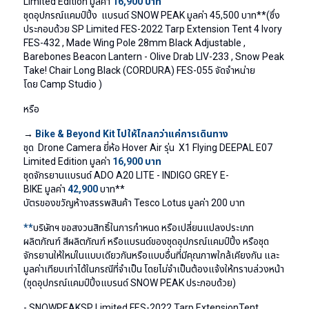
Limited Edition
มูลค่า
16,900
บาท
ชุดอุปกรณ์แคมป์ปิ้ง แบรนด์
SNOW PEAK
มูลค่า
45,500
บาท
**
(ซึ่ง
ประกอบด้วย
SP Limited FES-2022 Tarp Extension Tent 4 Ivory
FES-432 , Made Wing Pole 28mm Black Adjustable ,
Barebones Beacon Lantern - Olive Drab LIV-233 , Snow Peak
Take! Chair Long Black (CORDURA) FES-055
จัดจำหน่าย
โดย
Camp Studio )
หรือ
→
Bike & Beyond Kit
ไปให้ไกลกว่าแค่การเดินทาง
ชุด
Drone Camera
ยี่ห้อ
Hover Air
รุ่น
X1 Flying DEEPAL E07
Limited Edition
มูลค่า
16,900
บาท
ชุดจักรยานแบรนด์
ADO A20 LITE - INDIGO GREY E-
BIKE
มูลค่า
42,900
บาท
**
บัตรของขวัญห้างสรรพสินค้า
Tesco Lotus
มูลค่า
200
บาท
**
บริษัทฯ
ขอสงวนสิทธิ์ในการกำหนด
หรือเปลี่ยนแปลงประเภท
ผลิตภัณฑ์
สีผลิตภัณฑ์
หรือแบรนด์ของชุดอุปกรณ์แคมป์ปิ้ง
หรือชุด
จักรยานให้ใหม่ในแบบเดียวกันหรือแบบอื่นที่มีคุณภาพใกล้เคียงกัน และ
มูลค่าเทียบเท่าได้ในกรณีที่จำเป็น โดยไม่จำเป็นต้องแจ้งให้ทราบล่วงหน้า
(ชุดอุปกรณ์แคมป์ปิ้งแบรนด์ SNOW PEAK ประกอบด้วย)
- SNOWPEAKSP Limited FES-2022 Tarp ExtensionTent