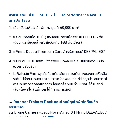
สำหรับรถยนต์ DEEPAL E07 รุ่น E07 Performance AWD รับ
สิทธิประโยชน์
เลือกรับไลฟ์สไตล์แพ็คเกจ มูลค่า 60,000 บาท*
ฟรี อินเทอร์เน็ต 10 ปี ( ข้อมูลอินเตอร์เน็ตสำหรับระบบ 1 GB ต่อ
เดือน และข้อมูลสำหรับสื่อบันเทิง 1GB ต่อเดือน )
แพ็คเกจ Deepal Premium Care สำหรับรถยนต์ DEEPAL E07
รับประกัน 10 ปี เฉพาะช่วงล่างแบบถุงลมและระบบปรับความหนืด
ช่วงล่างอัจฉริยะ
ไลฟ์สไตล์แพ็คเกจสุดคุ้มที่จะเติมเต็มทุกการเดินทางของคุณให้เหนือ
ระดับไปอีกขั้น เริ่มต้นประสบการณ์สุดพิเศษที่จะทำให้ทุกประสบการณ์
การเดินทางของคุณน่าจดจำ โดยลูกค้า 500 ท่านแรกจะได้รับสิทธิ์
เลือกไลฟ์สไตล์แพ็คเกจได้ 1 รายการดังนี้
→
Outdoor Explorer Pack
ตอบโจทย์ทุกไลฟ์สไตล์คนรัก
ธรรมชาติ
ชุด
Drone Camera
แบรนด์
HoverAir
รุ่น
X1 Flying DEEPAL E07