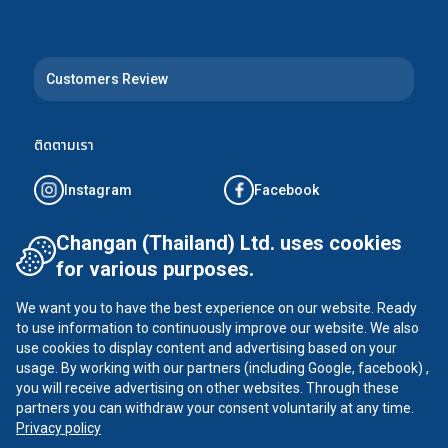
Customers Review
ติดตามเรา
Instagram
Facebook
Tiktok
YouTube
Changan (Thailand) Ltd. uses cookies
for various purposes.
X
We want you to have the best experience on our website. Ready
to use information to continuously improve our website. We also
use cookies to display content and advertising based on your
usage. By working with our partners (including Google, facebook) ,
CHANGAN ©
2026
all rights reserved
you will receive advertising on other websites. Through these
นโยบายความเป็นส่วนตัว
partners you can withdraw your consent voluntarily at any time.
Privacy policy