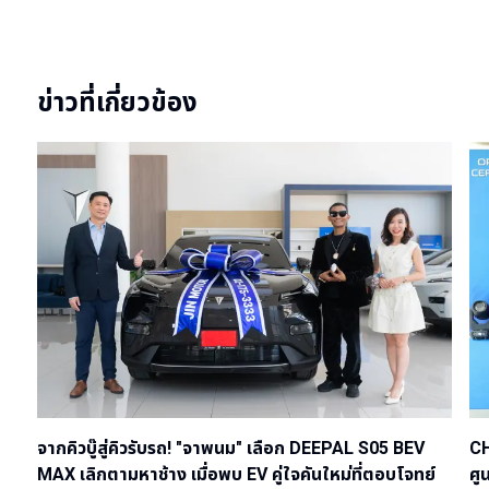
ข่าวที่เกี่ยวข้อง
จากคิวบู๊สู่คิวรับรถ! "จาพนม" เลือก DEEPAL S05 BEV
CH
MAX เลิกตามหาช้าง เมื่อพบ EV คู่ใจคันใหม่ที่ตอบโจทย์
ศู