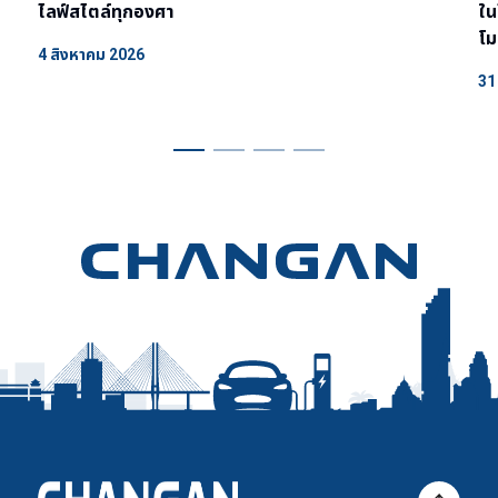
ไลฟ์สไตล์ทุกองศา
ใน
โ
4 สิงหาคม 2026
31