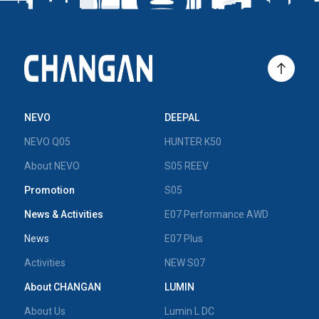
NEVO
DEEPAL
NEVO Q05
HUNTER K50
About NEVO
S05 REEV
Promotion
S05
News & Activities
E07 Performance AWD
News
E07 Plus
Activities
NEW S07
About CHANGAN
LUMIN
About Us
Lumin L DC